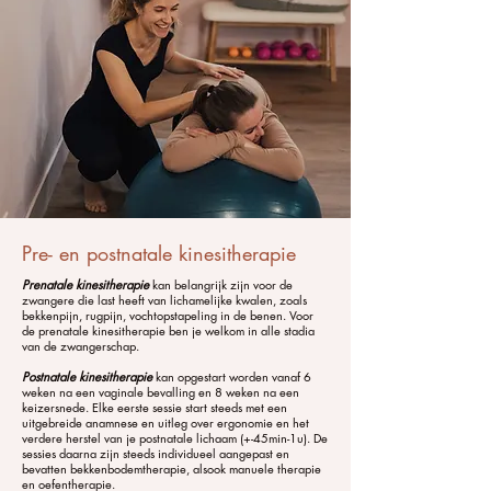
Pre- en postnatale kinesitherapie
Prenatale kinesitherapie
kan belangrijk zijn voor de
zwangere die last heeft van lichamelijke kwalen, zoals
bekkenpijn, rugpijn, vochtopstapeling in de benen. Voor
de prenatale kinesitherapie ben je welkom in alle stadia
van de zwangerschap.
Postnatale kinesitherapie
kan opgestart worden vanaf 6
weken na een vaginale bevalling en 8 weken na een
keizersnede. Elke eerste sessie start steeds met een
uitgebreide anamnese en uitleg over ergonomie en het
verdere herstel van je postnatale lichaam (+-45min-1u). De
sessies daarna zijn steeds individueel aangepast en
bevatten bekkenbodemtherapie, alsook manuele therapie
en oefentherapie.