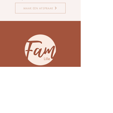
MAAK EEN AFSPRAAK
Navigatie
Home
Kinesitheraphie
Zwangerschap
Groepslessen
Massage