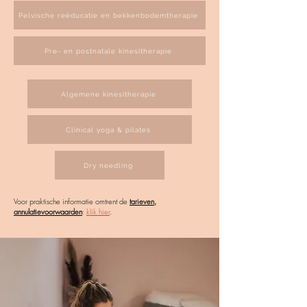
Pelvische reëducatie en bekkenbodemtherapie
Pre- en postnatale kinesitherapie
Algemene kinesitherapie
Clinical yoga & pilates
Dry needling
Voor
praktische informatie omtrent de
tarieven,
annulatievoorwaarden
:
klik hier
.